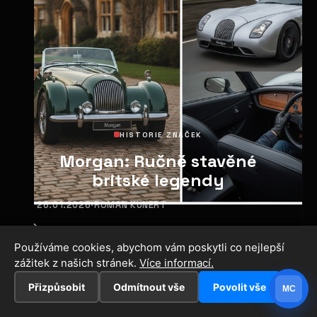
HISTORIE ZNAČEK
Morgan: Ručně stavěné
britské legendy
26.01.2026
·
ROMAN KUNERT
Používáme cookies, abychom vám poskytli co nejlepší
zážitek z našich stránek.
Více informací.
Přizpůsobit
Odmítnout vše
Povolit vše
MC