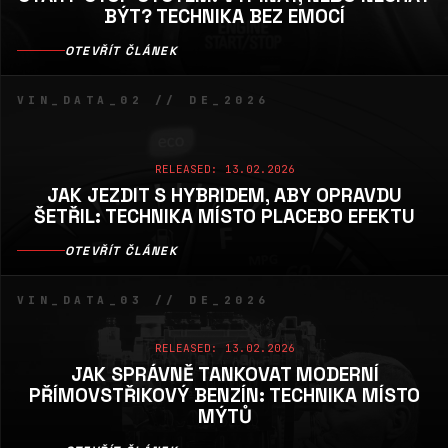
BÝT? TECHNIKA BEZ EMOCÍ
OTEVŘÍT ČLÁNEK
VIN_DATA_02 // DE_2026
RELEASED: 13.02.2026
JAK JEZDIT S HYBRIDEM, ABY OPRAVDU
ŠETŘIL: TECHNIKA MÍSTO PLACEBO EFEKTU
OTEVŘÍT ČLÁNEK
VIN_DATA_03 // DE_2026
RELEASED: 13.02.2026
JAK SPRÁVNĚ TANKOVAT MODERNÍ
PŘÍMOVSTŘIKOVÝ BENZÍN: TECHNIKA MÍSTO
MÝTŮ