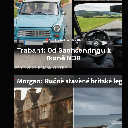
HISTORIE ZNAČEK
Trabant: Od Sachsenringu k
ikoně NDR
26.01.2026
·
ROMAN KUNERT