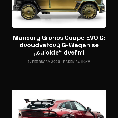
03
Mansory Gronos Coupé EVO C:
dvoudveřový G-Wagen se
„suicide“ dveřmi
5. FEBRUARY 2026
·
RADEK RŮŽIČKA