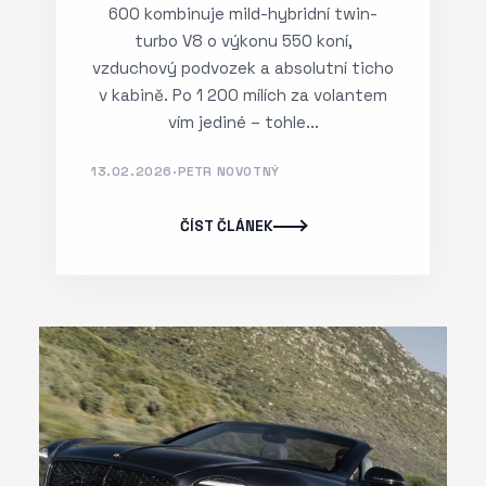
600 kombinuje mild-hybridní twin-
turbo V8 o výkonu 550 koní,
vzduchový podvozek a absolutní ticho
v kabině. Po 1 200 mílích za volantem
vím jediné – tohle...
13.02.2026
·
PETR NOVOTNÝ
ČÍST ČLÁNEK