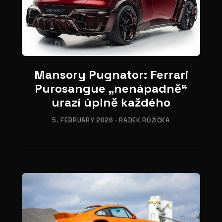
04
Mansory Pugnator: Ferrari
Purosangue „nenápadně“
urazí úplně každého
5. FEBRUARY 2026
·
RADEK RŮŽIČKA