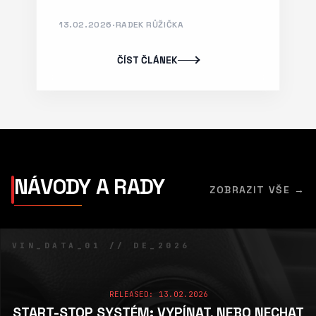
13.02.2026
·
RADEK RŮŽIČKA
ČÍST ČLÁNEK
NÁVODY A RADY
ZOBRAZIT VŠE →
VIN_DATA_01 // DE_2026
RELEASED: 13.02.2026
START-STOP SYSTÉM: VYPÍNAT, NEBO NECHAT