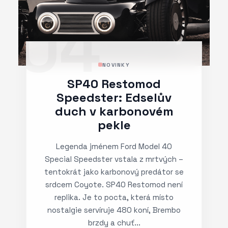
04
NOVINKY
SP40 Restomod
Speedster: Edselův
duch v karbonovém
pekle
Legenda jménem Ford Model 40
Special Speedster vstala z mrtvých –
tentokrát jako karbonový predátor se
srdcem Coyote. SP40 Restomod není
replika. Je to pocta, která místo
nostalgie servíruje 480 koní, Brembo
brzdy a chuť...