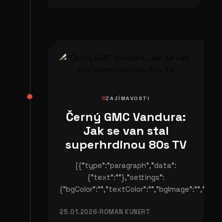
ZAJÍMAVOSTI
Černý GMC Vandura:
Jak se van stal
superhrdinou 80s TV
[{"type":"paragraph","data":
{"text":""},"settings":
{"bgColor":"","textColor":"","bgImage":"","pad
25.01.2026
·
ROMAN KUNERT