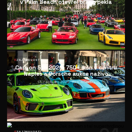
v Palm Beach otevřel brány pekla
13. February 2026
· Radek Růžička
03
ZAJÍMAVOSTI
Cars on 5th 2026: 750+ ikon v centru
Naples a Porsche aukce naživo
13. February 2026
· Petr Novotný
ZAJÍMAVOSTI