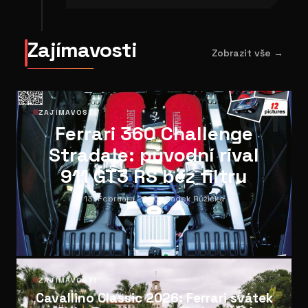
Zajímavosti
Zobrazit vše →
01
ZAJÍMAVOSTI
Ferrari 360 Challenge
Stradale: původní rival
911 GT3 RS bez filtru
13. February 2026
· Radek Růžička
02
ZAJÍMAVOSTI
Cavallino Classic 2026: Ferrari svátek